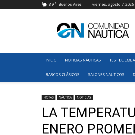
C
8.9
viernes, agosto 7, 2026
Buenos Aires
Comunidad
Náutica
INICIO
NOTICIAS NÁUTICAS
TEST DE EMB
BARCOS CLÁSICOS
SALONES NÁUTICOS
NOTAS
NÁUTICA
NOTICIAS
LA TEMPERATU
ENERO PROMED