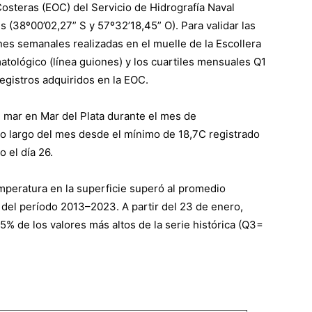
osteras (EOC) del Servicio de Hidrografía Naval
 (38º00’02,27” S y 57º32’18,45” O). Para validar las
s semanales realizadas en el muelle de la Escollera
matológico (línea guiones) y los cuartiles mensuales Q1
registros adquiridos en la EOC.
l mar en Mar del Plata durante el mes de
lo largo del mes desde el mínimo de 18,7C registrado
o el día 26.
mperatura en la superficie superó al promedio
s del período 2013–2023. A partir del 23 de enero,
5% de los valores más altos de la serie histórica (Q3=