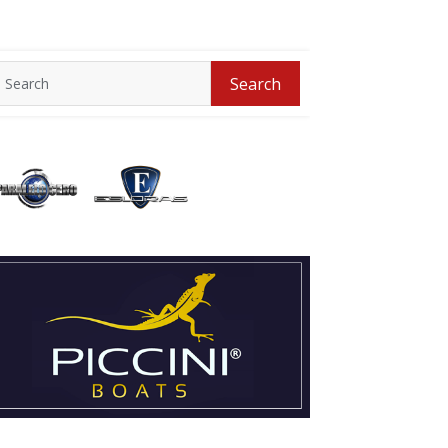
Search
Search
for: