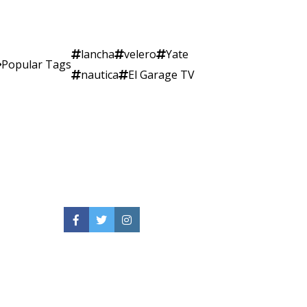
lancha
velero
Yate
Popular Tags
nautica
El Garage TV
Facebook
Twitter
Instagram