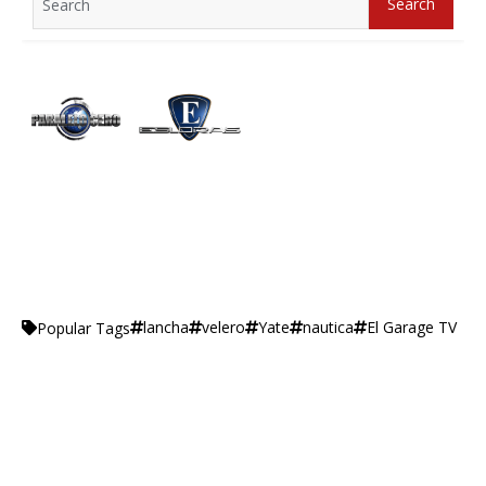
Search
for:
lancha
velero
Yate
nautica
El Garage TV
Popular Tags