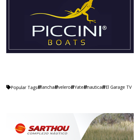
lancha
velero
Yate
nautica
El Garage TV
Popular Tags