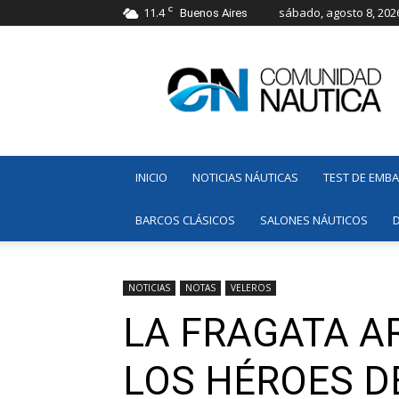
C
11.4
sábado, agosto 8, 202
Buenos Aires
Comunidad
Náutica
INICIO
NOTICIAS NÁUTICAS
TEST DE EMB
BARCOS CLÁSICOS
SALONES NÁUTICOS
NOTICIAS
NOTAS
VELEROS
LA FRAGATA A
LOS HÉROES D