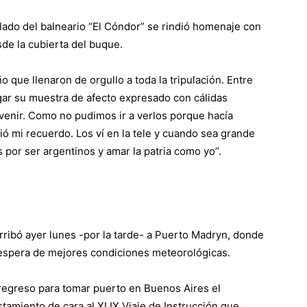
ilado del balneario “El Cóndor” se rindió homenaje con
sde la cubierta del buque.
o que llenaron de orgullo a toda la tripulación. Entre
legar su muestra de afecto expresado con cálidas
 venir. Como no pudimos ir a verlos porque hacía
ió mi recuerdo. Los ví en la tele y cuando sea grande
s por ser argentinos y amar la patria como yo”.
ribó ayer lunes -por la tarde- a Puerto Madryn, donde
espera de mejores condiciones meteorológicas.
 regreso para tomar puerto en Buenos Aires el
stamiento de cara al XLIX Viaje de Instrucción que