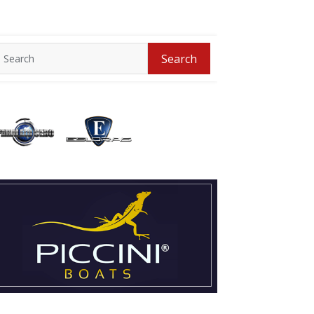
Search
Search
for: