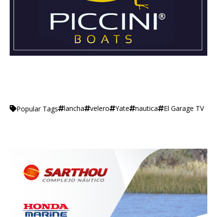
lancha
velero
Yate
nautica
El Garage TV
Popular Tags