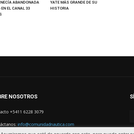
ANECÍA ABANDONADA
YATE MÁS GRANDE DE SU
 EN EL CANAL 33
HISTORIA
S
BRE NOSOTROS
S
acto +5411 6228 3079
áctanos:
info@comunidadnautica.com