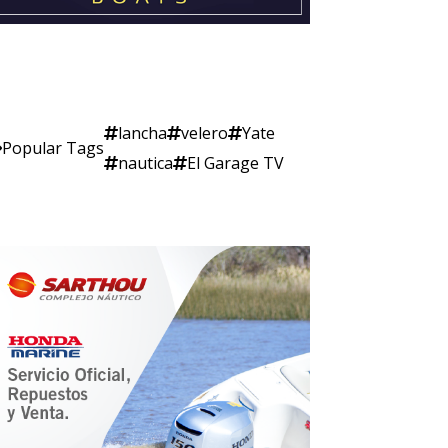
lancha
velero
Yate
Popular Tags
nautica
El Garage TV