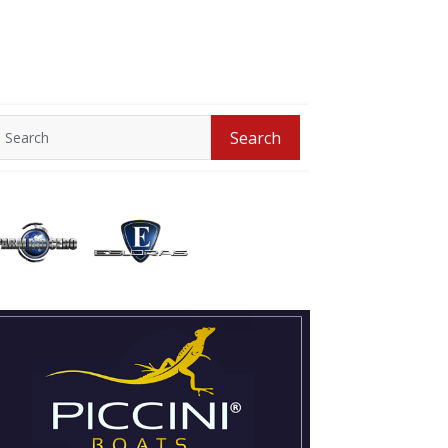
Search
Search
for: