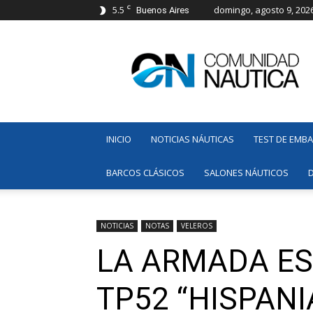
C
5.5
domingo, agosto 9, 202
Buenos Aires
Comunidad
Náutica
INICIO
NOTICIAS NÁUTICAS
TEST DE EMB
BARCOS CLÁSICOS
SALONES NÁUTICOS
NOTICIAS
NOTAS
VELEROS
LA ARMADA ES
TP52 “HISPAN