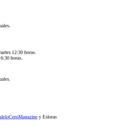
uales.
martes 12:30 horas.
16:30 horas.
uales.
raleloCeroMagazine
y Esloras