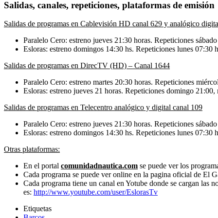
Salidas, canales, repeticiones, plataformas de emisión
Salidas de programas en Cablevisión HD canal 629 y analógico digita
Paralelo Cero: estreno jueves 21:30 horas. Repeticiones sábado
Esloras: estreno domingos 14:30 hs. Repeticiones lunes 07:30 h
Salidas de programas en DirecTV (HD) – Canal 1644
Paralelo Cero: estreno martes 20:30 horas. Repeticiones miérco
Esloras: estreno jueves 21 horas. Repeticiones domingo 21:00, 
Salidas de programas en Telecentro analógico y digital canal 109
Paralelo Cero: estreno jueves 21:30 horas. Repeticiones sábado
Esloras: estreno domingos 14:30 hs. Repeticiones lunes 07:30 h
Otras plataformas:
En el portal
comunidadnautica.com
se puede ver los program
Cada programa se puede ver online en la pagina oficial de El
Cada programa tiene un canal en Yotube donde se cargan las n
es:
http://www.youtube.com/user/EslorasTv
Etiquetas
Barcos