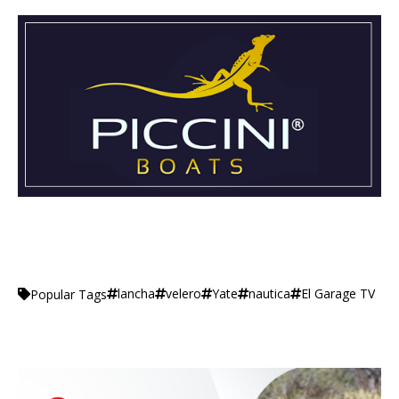
lancha
velero
Yate
nautica
El Garage TV
Popular Tags