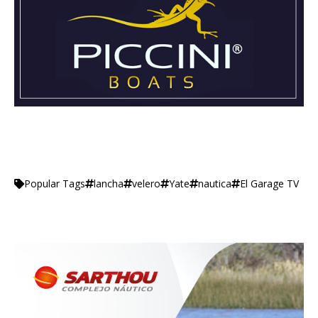
lancha
velero
Yate
nautica
El Garage TV
Popular Tags