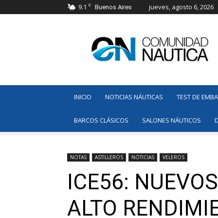
C
9.1
jueves, agosto 6, 2026
Buenos Aires
Comunidad
Náutica
INICIO
NOTICIAS NÁUTICAS
TEST DE EMB
BARCOS CLÁSICOS
SALONES NÁUTICOS
NOTAS
ASTILLEROS
NOTICIAS
VELEROS
ICE56: NUEVO
ALTO RENDIMI