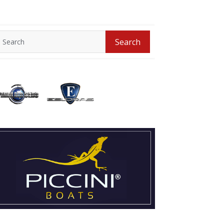
Search
Search
for: