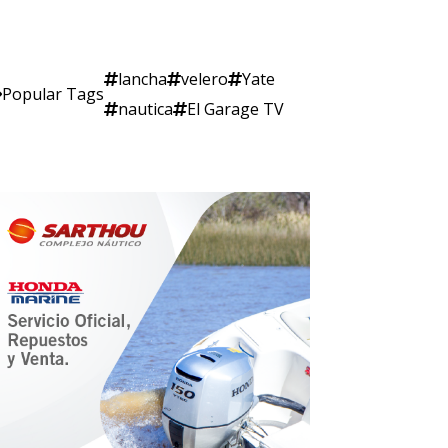
lancha
velero
Yate
Popular Tags
nautica
El Garage TV