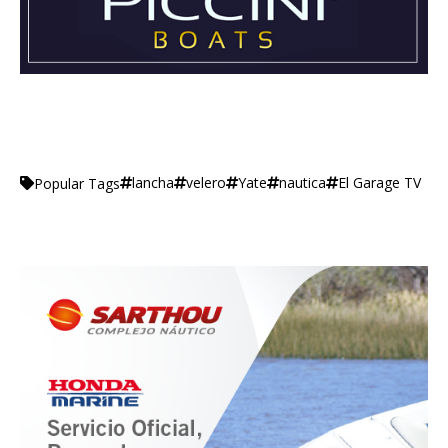
lancha
velero
Yate
nautica
El Garage TV
Popular Tags