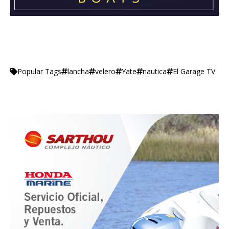
lancha
velero
Yate
nautica
El Garage TV
Popular Tags