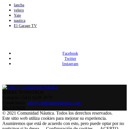
lancha
velero
Yate
nautica
El Garage TV
Facebook
Twitter
Instagram
SOBRE NOSOTROS
Contacto +5411 6228 3079
Contáctanos:
info@comunidadnautica.com
SÍGUENOS
© 2021 Comunidad Náutica. Todos los derechos reservados.
Este sitio web utiliza cookies para mejorar su experiencia.
Asumiremos que está de acuerdo con esto, pero puede optar por no
participar si lo desea.
Configuración de cookies
ACEPTO