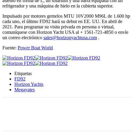
asiento en forma de L, un solarium y una barra equipada con un
refrigerador y una máquina de hielo en la cubierta superior.
Impulsado por motores gemelos MTU 10V2000 M96L de 1.600 hp
cada uno, el último FD92 hará su debut en EE. UU. En abril de
2021. Para programar su visita privada en persona o virtual,
comuníquese con Horizon Yacht USA al + 1561-721-4850 o envíe
un correo electrónico
sales@horizonyachtusa.com
.
Fuente:
Power Boat World
Etiquetas
FD92
Horizon Yachts
Megayates