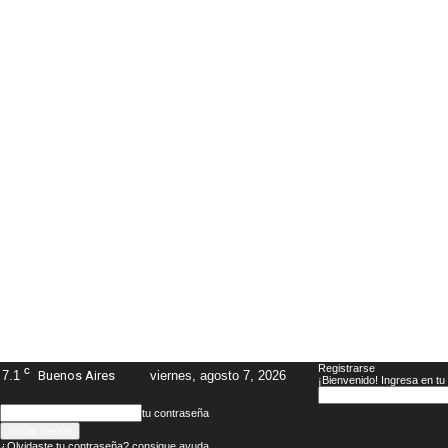
Registrarse
C
7.1
Buenos Aires
viernes, agosto 7, 2026
¡Bienvenido! Ingresa en tu
tu contraseña
¿Olvidaste tu contraseña? consigue ayuda