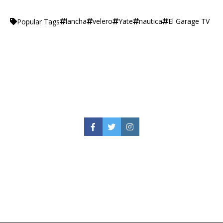
lancha
velero
Yate
nautica
El Garage TV
Popular Tags
Facebook
Twitter
Instagram