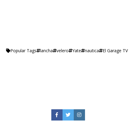
lancha
velero
Yate
nautica
El Garage TV
Popular Tags
Facebook
Twitter
Instagram