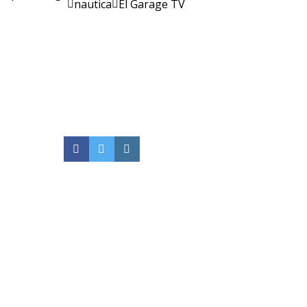
nautica
El Garage TV
Facebook
Twitter
Instagram