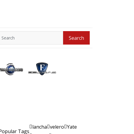
Search
Search
for:
lancha
velero
Yate
Popular Tags