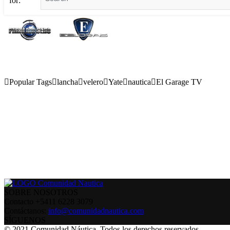
for:
Popular Tags
lancha
velero
Yate
nautica
El Garage TV
SOBRE NOSOTROS
Contacto +5411 6228 3079
Contáctanos:
info@comunidadnautica.com
SÍGUENOS
© 2021 Comunidad Náutica. Todos los derechos reservados.