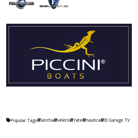
lancha
velero
Yate
nautica
El Garage TV
Popular Tags