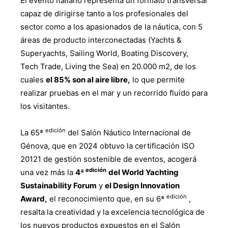
El evento italiano representa un formato transversal
capaz de dirigirse tanto a los profesionales del
sector como a los apasionados de la náutica, con 5
áreas de producto interconectadas (Yachts &
Superyachts, Sailing World, Boating Discovery,
Tech Trade, Living the Sea) en 20.000 m2, de los
cuales
el 85% son al aire libre,
lo que permite
realizar pruebas en el mar y un recorrido fluido para
los visitantes.
edición
La 65ª
del Salón Náutico Internacional de
Génova, que en 2024 obtuvo la certificación ISO
20121 de gestión sostenible de eventos, acogerá
edición
una vez más la
4ª
del World Yachting
Sustainability Forum
y
el Design Innovation
edición
Award,
el reconocimiento que, en su 6ª
,
resalta la creatividad y la excelencia tecnológica de
los nuevos productos expuestos en el Salón