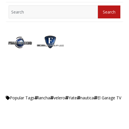
Search
Search
for:
lancha
velero
Yate
nautica
El Garage TV
Popular Tags