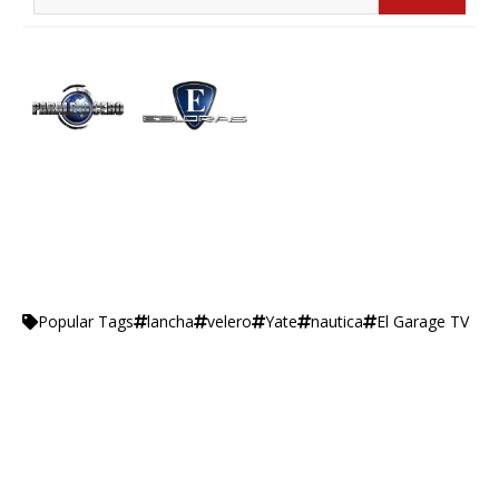
lancha
velero
Yate
nautica
El Garage TV
Popular Tags