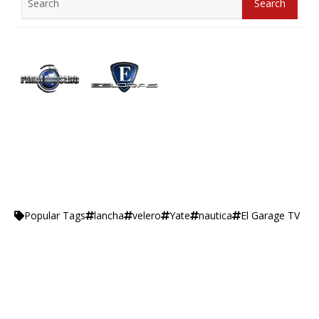
Search
for:
lancha
velero
Yate
nautica
El Garage TV
Popular Tags