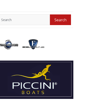
Search
Search
for: