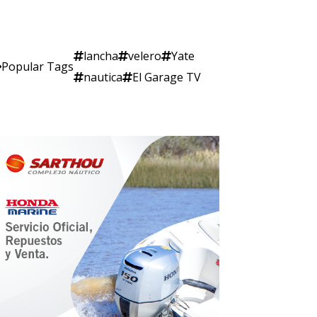
lancha
velero
Yate
Popular Tags
nautica
El Garage TV