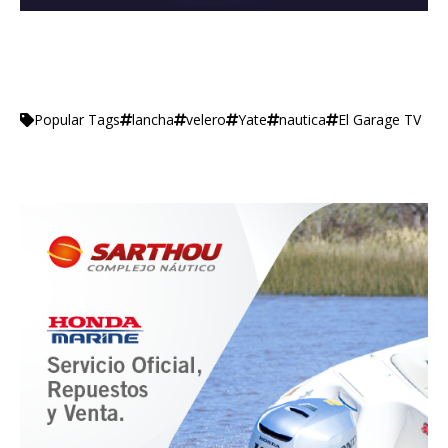
lancha
velero
Yate
nautica
El Garage TV
Popular Tags