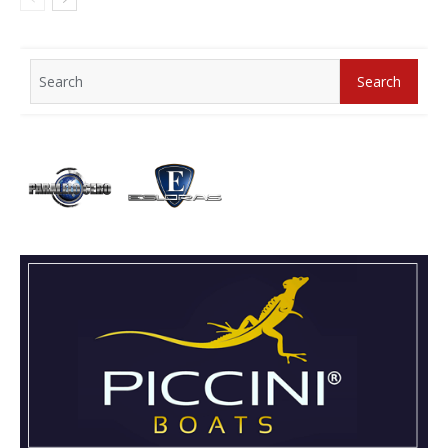
Search
Search
for: