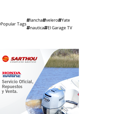
lancha
velero
Yate
Popular Tags
nautica
El Garage TV