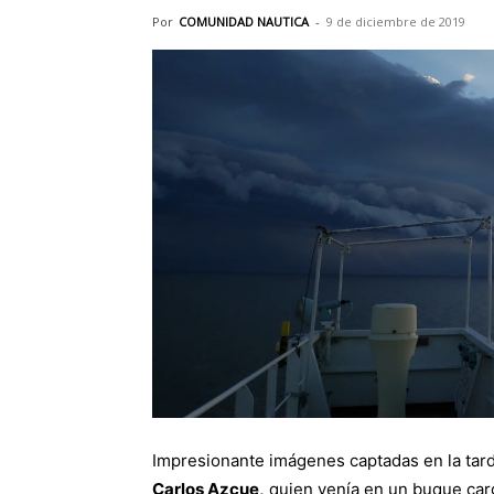
Por
COMUNIDAD NAUTICA
-
9 de diciembre de 2019
Impresionante imágenes captadas en la tar
Carlos Azcue,
quien venía en un buque carg