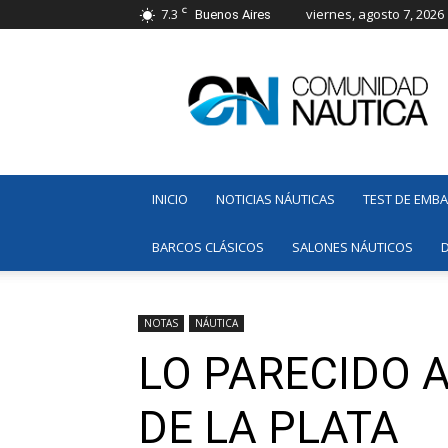
C
7.3
viernes, agosto 7, 2026
Buenos Aires
Comunidad
Náutica
INICIO
NOTICIAS NÁUTICAS
TEST DE EMB
BARCOS CLÁSICOS
SALONES NÁUTICOS
NOTAS
NÁUTICA
LO PARECIDO A
DE LA PLATA