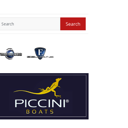
Search
Search
for: