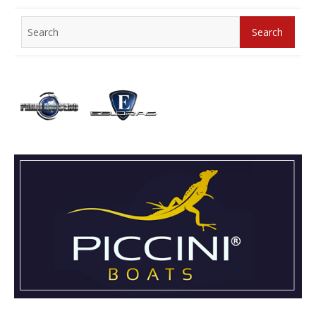
Search
Search
for: