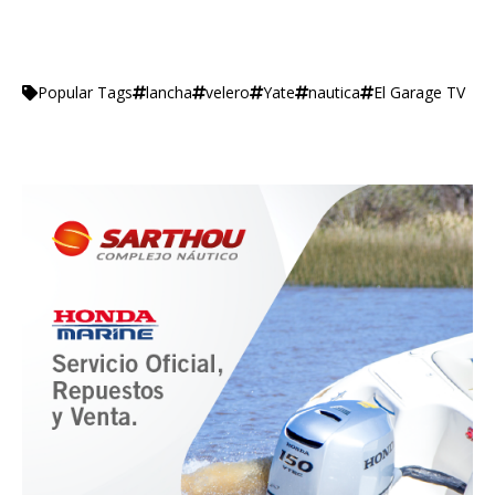
lancha
velero
Yate
nautica
El Garage TV
Popular Tags