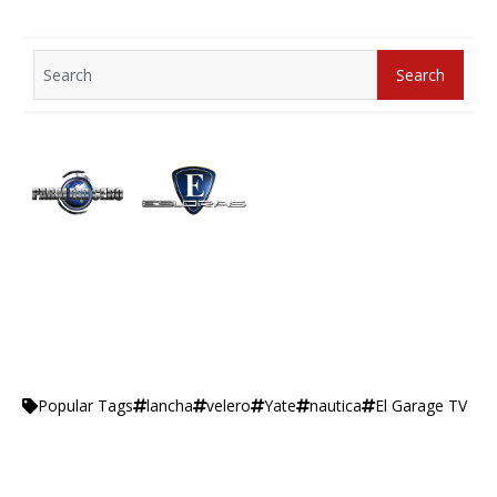
Search
Search
for:
lancha
velero
Yate
nautica
El Garage TV
Popular Tags