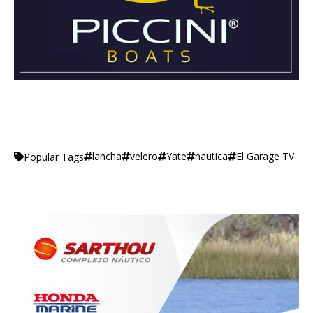
lancha
velero
Yate
nautica
El Garage TV
Popular Tags