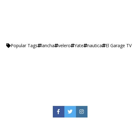
lancha
velero
Yate
nautica
El Garage TV
Popular Tags
Facebook
Twitter
Instagram