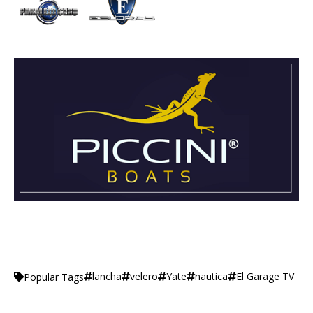
lancha
velero
Yate
nautica
El Garage TV
Popular Tags