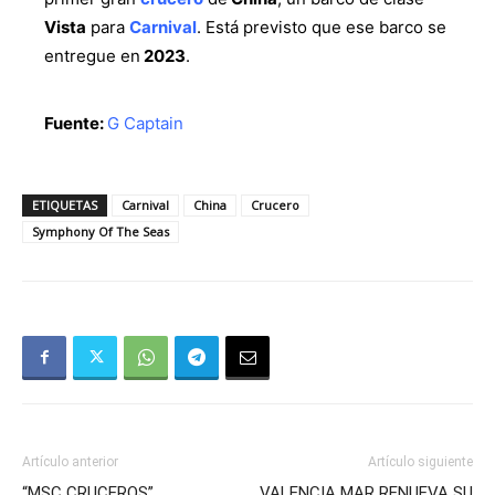
Vista
para
Carnival
. Está previsto que ese barco se
entregue en
2023
.
Fuente:
G Captain
ETIQUETAS
Carnival
China
Crucero
Symphony Of The Seas
Artículo anterior
Artículo siguiente
“MSC CRUCEROS”
VALENCIA MAR RENUEVA SU