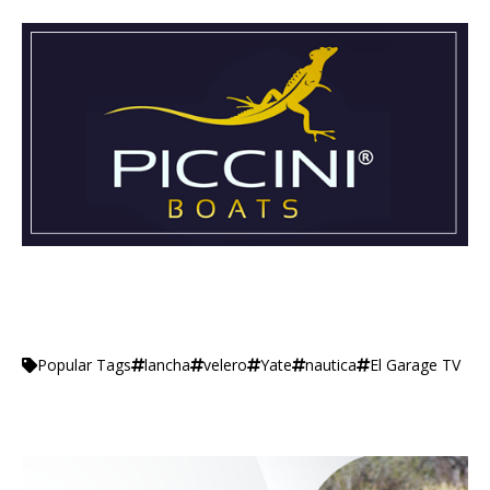
lancha
velero
Yate
nautica
El Garage TV
Popular Tags