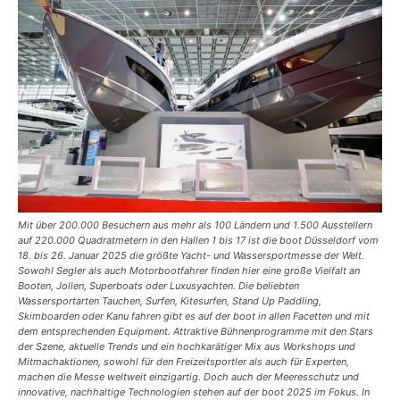
Mit über 200.000 Besuchern aus mehr als 100 Ländern und 1.500 Ausstellern
auf 220.000 Quadratmetern in den Hallen 1 bis 17 ist die boot Düsseldorf vom
18. bis 26. Januar 2025 die größte Yacht- und Wassersportmesse der Welt.
Sowohl Segler als auch Motorbootfahrer finden hier eine große Vielfalt an
Booten, Jollen, Superboats oder Luxusyachten. Die beliebten
Wassersportarten Tauchen, Surfen, Kitesurfen, Stand Up Paddling,
Skimboarden oder Kanu fahren gibt es auf der boot in allen Facetten und mit
dem entsprechenden Equipment. Attraktive Bühnenprogramme mit den Stars
der Szene, aktuelle Trends und ein hochkarätiger Mix aus Workshops und
Mitmachaktionen, sowohl für den Freizeitsportler als auch für Experten,
machen die Messe weltweit einzigartig. Doch auch der Meeresschutz und
innovative, nachhaltige Technologien stehen auf der boot 2025 im Fokus. In