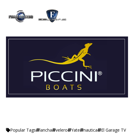
lancha
velero
Yate
nautica
El Garage TV
Popular Tags