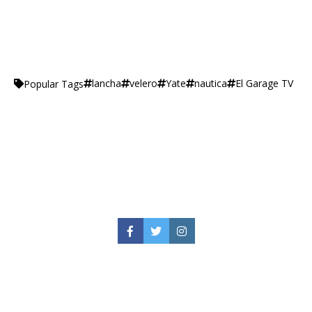
lancha
velero
Yate
nautica
El Garage TV
Popular Tags
Facebook
Twitter
Instagram