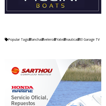
lancha
velero
Yate
nautica
El Garage TV
Popular Tags