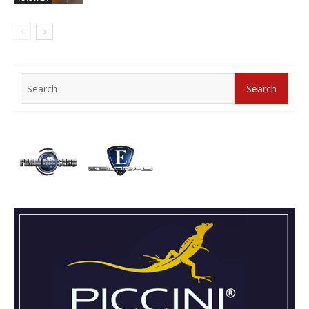
Search
Search
for: