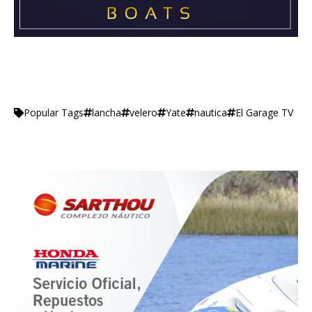
lancha
velero
Yate
nautica
El Garage TV
Popular Tags