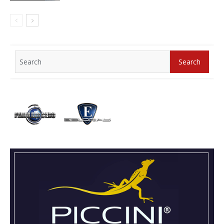
Search
Search
for: