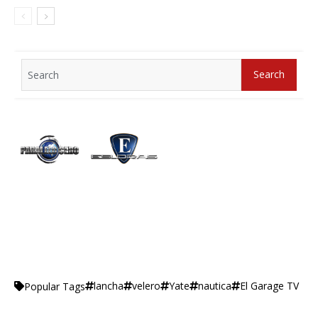
Search
Search
for:
lancha
velero
Yate
nautica
El Garage TV
Popular Tags