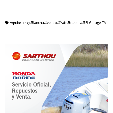
lancha
velero
Yate
nautica
El Garage TV
Popular Tags