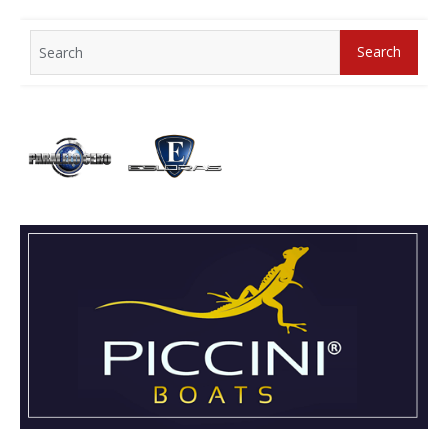
Search
Search
for: