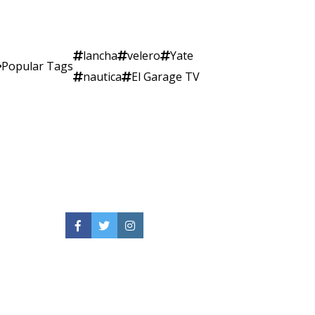
lancha
velero
Yate
Popular Tags
nautica
El Garage TV
Facebook
Twitter
Instagram