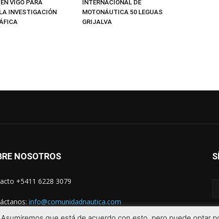
 EN VIGO PARA
INTERNACIONAL DE
LA INVESTIGACIÓN
MOTONÁUTICA 50 LEGUAS
ÁFICA
GRIJALVA
BRE NOSOTROS
S
acto +5411 6228 3079
áctanos:
info@comunidadnautica.com
a. Asumiremos que está de acuerdo con esto, pero puede optar por