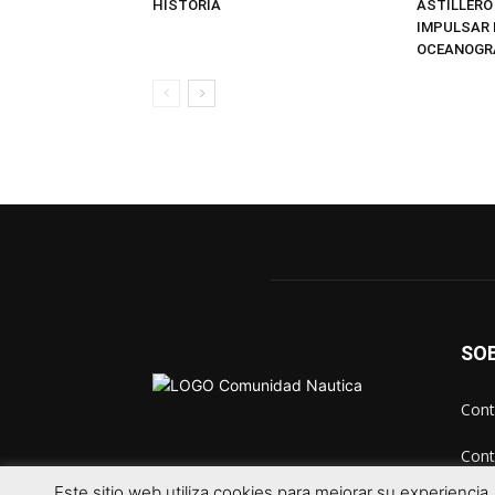
HISTORIA
ASTILLERO
IMPULSAR 
OCEANOGR
SO
Cont
Cont
Este sitio web utiliza cookies para mejorar su experienci