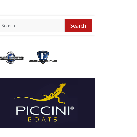
Search
Search
for: