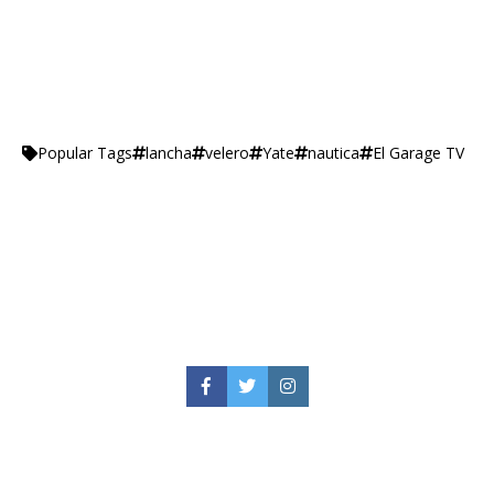
lancha
velero
Yate
nautica
El Garage TV
Popular Tags
Facebook
Twitter
Instagram