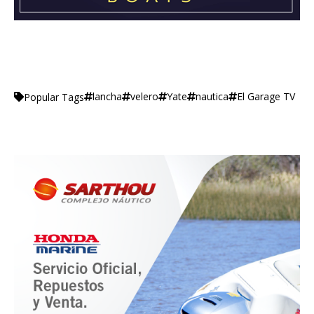
lancha
velero
Yate
nautica
El Garage TV
Popular Tags