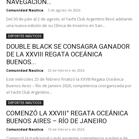
NAVEGACIÓN...
Comunidad Nautica
-
5 de agosto de 2026
Del 30 de julio al 2 de agosto, el Yacht Club Argentino llevó adelante
una nueva edición de su Clínica de Invierno en San...
DEPORTES NÁUTICOS
DOUBLE BLACK SE CONSAGRA GANADOR
DE LA XXVIII REGATA OCEÁNICA
BUENOS...
Comunidad Nautica
-
26 de febrero de 2026
Este miércoles 25 de febrero finalizó la XXVIII Regata Oceánica
Buenos Aires – Río de Janeiro 2026, competencia coorganizada por
el Yacht Club Argentino...
DEPORTES NÁUTICOS
COMENZÓ LA XXVIII° REGATA OCEÁNICA
BUENOS AIRES – RÍO DE JANEIRO
Comunidad Nautica
-
16 de febrero de 2026
Comenzó la tradicional y más exigente competencia oceánica de