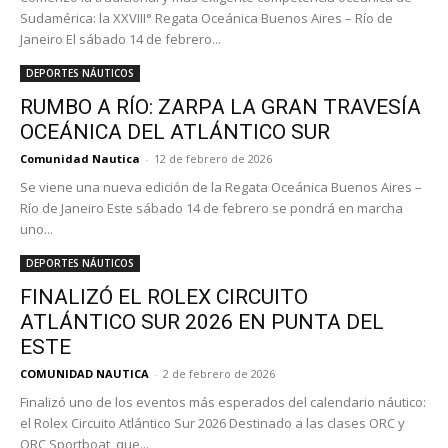
Sudamérica: la XXVIII° Regata Oceánica Buenos Aires – Río de
Janeiro El sábado 14 de febrero...
DEPORTES NÁUTICOS
RUMBO A RÍO: ZARPA LA GRAN TRAVESÍA
OCEÁNICA DEL ATLÁNTICO SUR
Comunidad Nautica
-
12 de febrero de 2026
Se viene una nueva edición de la Regata Oceánica Buenos Aires –
Río de Janeiro Este sábado 14 de febrero se pondrá en marcha
uno...
DEPORTES NÁUTICOS
FINALIZÓ EL ROLEX CIRCUITO
ATLÁNTICO SUR 2026 EN PUNTA DEL
ESTE
COMUNIDAD NAUTICA
-
2 de febrero de 2026
Finalizó uno de los eventos más esperados del calendario náutico:
el Rolex Circuito Atlántico Sur 2026 Destinado a las clases ORC y
ORC Sportboat, que...