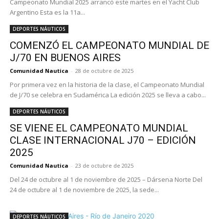
Campeonato Mundial 2025 arrancó este martes en el Yacht Club
Argentino Esta es la 11a...
DEPORTES NÁUTICOS
COMENZÓ EL CAMPEONATO MUNDIAL DE
J/70 EN BUENOS AIRES
Comunidad Nautica
-
28 de octubre de 2025
Por primera vez en la historia de la clase, el Campeonato Mundial
de J/70 se celebra en Sudamérica La edición 2025 se lleva a cabo...
DEPORTES NÁUTICOS
SE VIENE EL CAMPEONATO MUNDIAL
CLASE INTERNACIONAL J70 – EDICIÓN
2025
Comunidad Nautica
-
23 de octubre de 2025
Del 24 de octubre al 1 de noviembre de 2025 – Dársena Norte Del
24 de octubre al 1 de noviembre de 2025, la sede...
DEPORTES NÁUTICOS