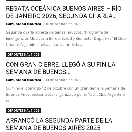
REGATA OCEÁNICA BUENOS AIRES – RÍO
DE JANEIRO 2026, SEGUNDA CHARLA...
Comunidad Nautica
-
16 de octubre de 2025
Segunda charla abierta de temas náuticos. “Programa de
Emergencias Médicas a Bordo, Salud y Bienestar Deportivo” El Club
Náutico Argentino invita a participar de la...
DEPORTES NÁUTICOS
CON GRAN CIERRE, LLEGÓ A SU FIN LA
SEMANA DE BUENOS...
Comunidad Nautica
-
14 de octubre de 2025
Culminó el domingo 12 de octubre con un gran cierre la Semana de
Buenos Aires, edición 2025, organizado por el Yacht Club Argentino
en...
DEPORTES NÁUTICOS
ARRANCÓ LA SEGUNDA PARTE DE LA
SEMANA DE BUENOS AIRES 2025