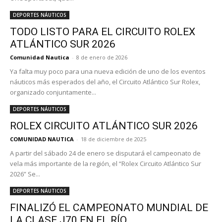
DEPORTES NÁUTICOS
TODO LISTO PARA EL CIRCUITO ROLEX
ATLÁNTICO SUR 2026
Comunidad Nautica
-
8 de enero de 2026
Ya falta muy poco para una nueva edición de uno de los eventos
náuticos más esperados del año, el Circuito Atlántico Sur Rolex,
organizado conjuntamente...
DEPORTES NÁUTICOS
ROLEX CIRCUITO ATLÁNTICO SUR 2026
COMUNIDAD NAUTICA
-
18 de diciembre de 2025
A partir del sábado 24 de enero se disputará el campeonato de
vela más importante de la región, el “Rolex Circuito Atlántico Sur
2026” Se...
DEPORTES NÁUTICOS
FINALIZÓ EL CAMPEONATO MUNDIAL DE
LA CLASE J70 EN EL RÍO...