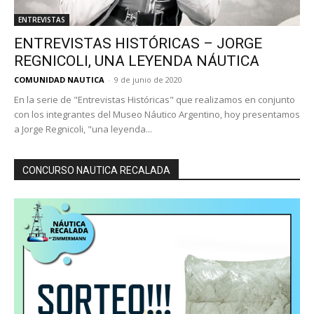
ENTREVISTAS
ENTREVISTAS HISTÓRICAS – JORGE
REGNICOLI, UNA LEYENDA NÁUTICA
COMUNIDAD NAUTICA
-
9 de junio de 2020
En la serie de "Entrevistas Históricas" que realizamos en conjunto
con los integrantes del Museo Náutico Argentino, hoy presentamos
a Jorge Regnicoli, "una leyenda...
CONCURSO NAUTICA RECALADA