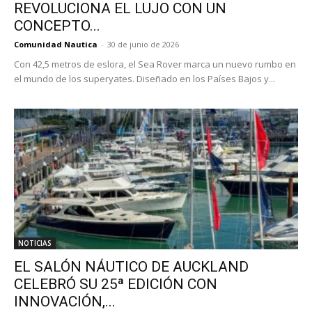
REVOLUCIONA EL LUJO CON UN
CONCEPTO...
Comunidad Nautica
-
30 de junio de 2026
Con 42,5 metros de eslora, el Sea Rover marca un nuevo rumbo en
el mundo de los superyates. Diseñado en los Países Bajos y...
NOTICIAS
EL SALÓN NÁUTICO DE AUCKLAND
CELEBRÓ SU 25ª EDICIÓN CON
INNOVACIÓN,...