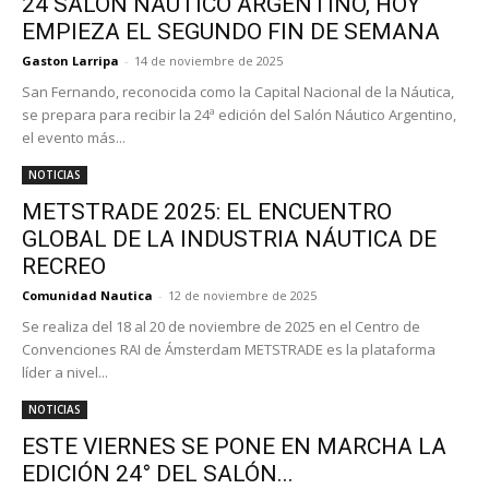
24 SALÓN NÁUTICO ARGENTINO, HOY
EMPIEZA EL SEGUNDO FIN DE SEMANA
Gaston Larripa
-
14 de noviembre de 2025
San Fernando, reconocida como la Capital Nacional de la Náutica,
se prepara para recibir la 24ª edición del Salón Náutico Argentino,
el evento más...
NOTICIAS
METSTRADE 2025: EL ENCUENTRO
GLOBAL DE LA INDUSTRIA NÁUTICA DE
RECREO
Comunidad Nautica
-
12 de noviembre de 2025
Se realiza del 18 al 20 de noviembre de 2025 en el Centro de
Convenciones RAI de Ámsterdam METSTRADE es la plataforma
líder a nivel...
NOTICIAS
ESTE VIERNES SE PONE EN MARCHA LA
EDICIÓN 24° DEL SALÓN...