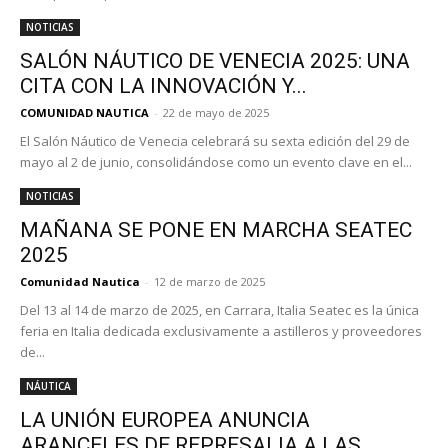
NOTICIAS
SALÓN NÁUTICO DE VENECIA 2025: UNA
CITA CON LA INNOVACIÓN Y...
COMUNIDAD NAUTICA
-
22 de mayo de 2025
El Salón Náutico de Venecia celebrará su sexta edición del 29 de
mayo al 2 de junio, consolidándose como un evento clave en el...
NOTICIAS
MAÑANA SE PONE EN MARCHA SEATEC
2025
Comunidad Nautica
-
12 de marzo de 2025
Del 13 al 14 de marzo de 2025, en Carrara, Italia Seatec es la única
feria en Italia dedicada exclusivamente a astilleros y proveedores
de...
NÁUTICA
LA UNIÓN EUROPEA ANUNCIA
ARANCELES DE REPRESALIA A LAS