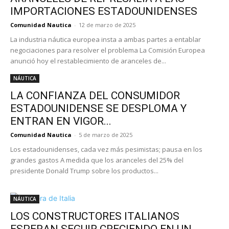
IMPORTACIONES ESTADOUNIDENSES
Comunidad Nautica
-
12 de marzo de 2025
La industria náutica europea insta a ambas partes a entablar
negociaciones para resolver el problema La Comisión Europea
anunció hoy el restablecimiento de aranceles de...
NÁUTICA
LA CONFIANZA DEL CONSUMIDOR
ESTADOUNIDENSE SE DESPLOMA Y
ENTRAN EN VIGOR...
Comunidad Nautica
-
5 de marzo de 2025
Los estadounidenses, cada vez más pesimistas; pausa en los
grandes gastos A medida que los aranceles del 25% del
presidente Donald Trump sobre los productos...
NÁUTICA
LOS CONSTRUCTORES ITALIANOS