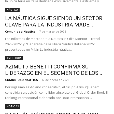
la única feria en Italia dedicada exclusivamente a astilleros y...
NÁUTICA
LA NÁUTICA SIGUE SIENDO UN SECTOR
CLAVE PARA LA INDUSTRIA MADE...
Comunidad Nautica
-
7 de marzo de 2026
Los informes de mercado "La Nautica in Cifre Monitor – Trend
2025/2026" y "Geografie della Filiera Nautica Italiana 2026"
presentados en Milán La industria náutica...
ASTILLEROS
AZIMUT / BENETTI CONFIRMA SU
LIDERAZGO EN EL SEGMENTO DE LOS...
COMUNIDAD NAUTICA
-
12 de enero de 2026
Por vigésimo sexto año consecutivo, el Grupo Azimut|Benetti
consolida su posición como líder absoluto del Global Order Book El
ranking internacional elaborado por Boat International...
NOTICIAS