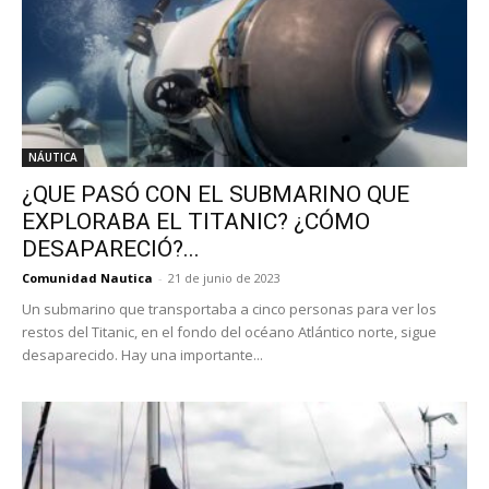
NÁUTICA
¿QUE PASÓ CON EL SUBMARINO QUE
EXPLORABA EL TITANIC? ¿CÓMO
DESAPARECIÓ?...
Comunidad Nautica
-
21 de junio de 2023
Un submarino que transportaba a cinco personas para ver los
restos del Titanic, en el fondo del océano Atlántico norte, sigue
desaparecido. Hay una importante...