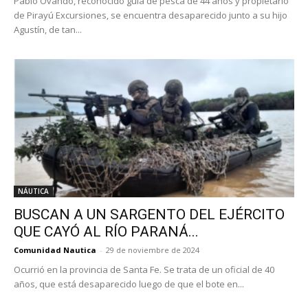
Pablo Ovando, reconocido guía de pesca de 44 años y propietario
de Pirayú Excursiones, se encuentra desaparecido junto a su hijo
Agustín, de tan...
NÁUTICA
BUSCAN A UN SARGENTO DEL EJÉRCITO
QUE CAYÓ AL RÍO PARANÁ...
Comunidad Nautica
-
29 de noviembre de 2024
Ocurrió en la provincia de Santa Fe. Se trata de un oficial de 40
años, que está desaparecido luego de que el bote en...