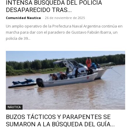
INTENSA BÚSQUEDA DEL POLICÍA
DESAPARECIDO TRAS...
Comunidad Nautica
-
26 de noviembre de 2025
Un amplio operativo de la Prefectura Naval Argentina continúa en
marcha para dar con el paradero de Gustavo Fabián Ibarra, un
policía de 39...
NÁUTICA
BUZOS TÁCTICOS Y PARAPENTES SE
SUMARON A LA BÚSQUEDA DEL GUÍA...