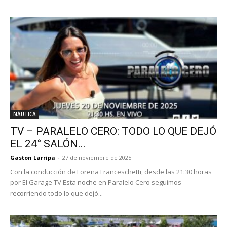
NÁUTICA
TV – PARALELO CERO: TODO LO QUE DEJÓ
EL 24° SALÓN...
Gaston Larripa
-
27 de noviembre de 2025
Con la conducción de Lorena Franceschetti, desde las 21:30 horas
por El Garage TV Esta noche en Paralelo Cero seguimos
recorriendo todo lo que dejó...