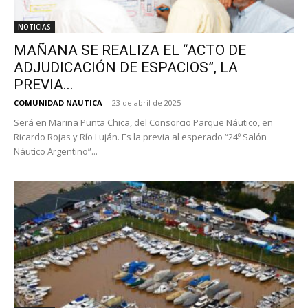
NOTICIAS
MAÑANA SE REALIZA EL “ACTO DE
ADJUDICACIÓN DE ESPACIOS”, LA
PREVIA...
COMUNIDAD NAUTICA
-
23 de abril de 2025
Será en Marina Punta Chica, del Consorcio Parque Náutico, en
Ricardo Rojas y Río Luján. Es la previa al esperado “24º Salón
Náutico Argentino”...