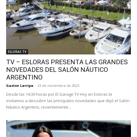
ESLORAS TV
TV – ESLORAS PRESENTA LAS GRANDES
NOVEDADES DEL SALÓN NÁUTICO
ARGENTINO
Gaston Larripa
-
23 de noviembre de 2025
Desde las 14:30 horas por El Garage TV Hoy en Esloras te
invitamos a descubrir las principales novedades que dejó el Salón
Náutico Argentino, recientemente...