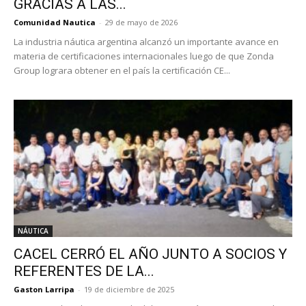
GRACIAS A LAS...
Comunidad Nautica
-
29 de mayo de 2026
La industria náutica argentina alcanzó un importante avance en
materia de certificaciones internacionales luego de que Zonda
Group lograra obtener en el país la certificación CE...
NÁUTICA
CACEL CERRÓ EL AÑO JUNTO A SOCIOS Y
REFERENTES DE LA...
Gaston Larripa
-
19 de diciembre de 2025