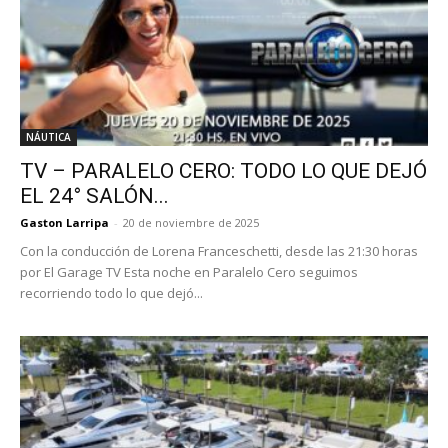
NÁUTICA
TV – PARALELO CERO: TODO LO QUE DEJÓ
EL 24° SALÓN...
Gaston Larripa
-
20 de noviembre de 2025
Con la conducción de Lorena Franceschetti, desde las 21:30 horas
por El Garage TV Esta noche en Paralelo Cero seguimos
recorriendo todo lo que dejó...