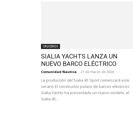
CRUCEROS
SIALIA YACHTS LANZA UN
NUEVO BARCO ELÉCTRICO
Comunidad Nautica
-
21 de marzo de 2024
La producción del Sialia 45 Sport comenzará este
verano El constructor polaco de barcos eléctricos
Sialia Yachts ha presentado un nuevo modelo, el
Sialia 45...