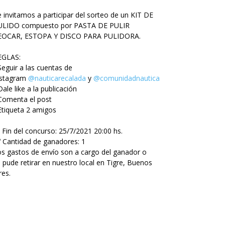
 invitamos a participar del sorteo de un KIT DE
ULIDO compuesto por PASTA DE PULIR
EOCAR, ESTOPA Y DISCO PARA PULIDORA.
EGLAS:
Seguir a las cuentas de
nstagram
@nauticarecalada
y
@comunidadnautica
Dale like a la publicación
Comenta el post
Etiqueta 2 amigos
 Fin del concurso: 25/7/2021 20:00 hs.
 Cantidad de ganadores: 1
s gastos de envío son a cargo del ganador o
 pude retirar en nuestro local en Tigre, Buenos
res.