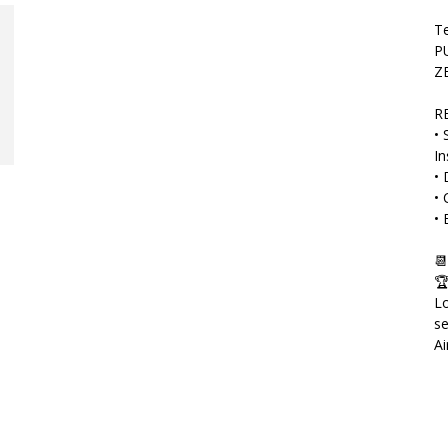
Te
P
Z
R
• 
I
• 
• 
• 
📆
🏆
Lo
se
Ai