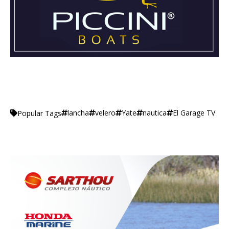
lancha
velero
Yate
nautica
El Garage TV
Popular Tags