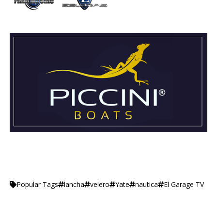
lancha
velero
Yate
nautica
El Garage TV
Popular Tags