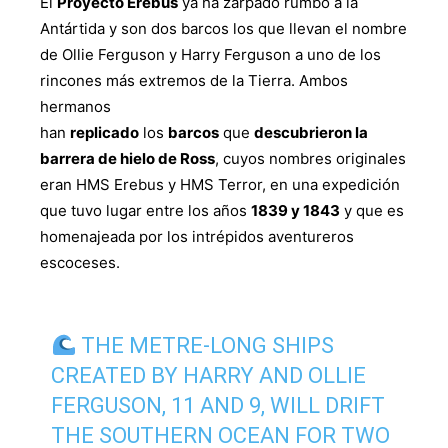
El
Proyecto Erebus
ya ha zarpado rumbo a la
Antártida y son dos barcos los que llevan el nombre
de Ollie Ferguson y Harry Ferguson a uno de los
rincones más extremos de la Tierra. Ambos
hermanos
han
replicado
los
barcos
que
descubrieron la
barrera de hielo de Ross
, cuyos nombres originales
eran HMS Erebus y HMS Terror, en una expedición
que tuvo lugar entre los años
1839 y 1843
y que es
homenajeada por los intrépidos aventureros
escoceses.
THE METRE-LONG SHIPS
CREATED BY HARRY AND OLLIE
FERGUSON, 11 AND 9, WILL DRIFT
THE SOUTHERN OCEAN FOR TWO