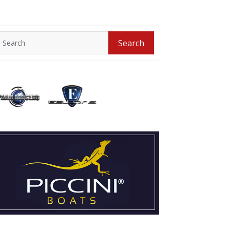
Search
Search
for: