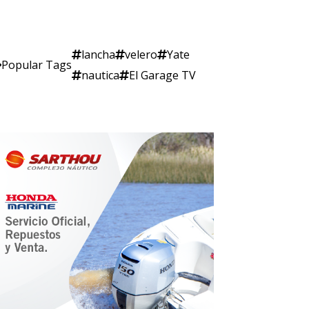
lancha
velero
Yate
Popular Tags
nautica
El Garage TV